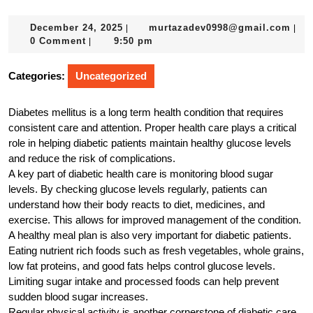
December
mur
December 24, 2025
murtazadev0998@gmail.com
|
|
24,
0 Comment
9:50 pm
|
2025
Categories:
Uncategorized
Diabetes mellitus is a long term health condition that requires
consistent care and attention. Proper health care plays a critical
role in helping diabetic patients maintain healthy glucose levels
and reduce the risk of complications.
A key part of diabetic health care is monitoring blood sugar
levels. By checking glucose levels regularly, patients can
understand how their body reacts to diet, medicines, and
exercise. This allows for improved management of the condition.
A healthy meal plan is also very important for diabetic patients.
Eating nutrient rich foods such as fresh vegetables, whole grains,
low fat proteins, and good fats helps control glucose levels.
Limiting sugar intake and processed foods can help prevent
sudden blood sugar increases.
Regular physical activity is another cornerstone of diabetic care.