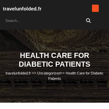
Skip
to
travelunfolded.fr
content
Search
Skip
for:
to
content
HEALTH CARE FOR
DIABETIC PATIENTS
travelunfolded.fr
>>
Uncategorized
>>
Health Care for Diabetic
Patients