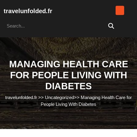
Skip
to
travelunfolded.fr
content
Search
Skip
for:
to
content
MANAGING HEALTH CARE
FOR PEOPLE LIVING WITH
DIABETES
travelunfolded.fr
>>
Uncategorized
>>
Managing Health Care for
People Living With Diabetes