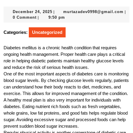
December
mur
December 24, 2025
murtazadev0998@gmail.com
|
|
24,
0 Comment
9:50 pm
|
2025
Categories:
Uncategorized
Diabetes mellitus is a chronic health condition that requires
ongoing health management. Proper health care plays a critical
role in helping diabetic patients maintain healthy glucose levels
and reduce the risk of serious health issues.
One of the most important aspects of diabetes care is monitoring
blood sugar levels. By checking glucose levels regularly, patients
can understand how their body reacts to diet, medicines, and
exercise. This allows for improved management of the condition.
A healthy meal plan is also very important for individuals with
diabetes. Eating nutrient rich foods such as fresh vegetables,
whole grains, low fat proteins, and good fats helps regulate blood
sugar. Avoiding excessive sugar and processed foods can help
prevent sudden blood sugar increases.
Regular physical activity is another cornerstone of diabetic care.